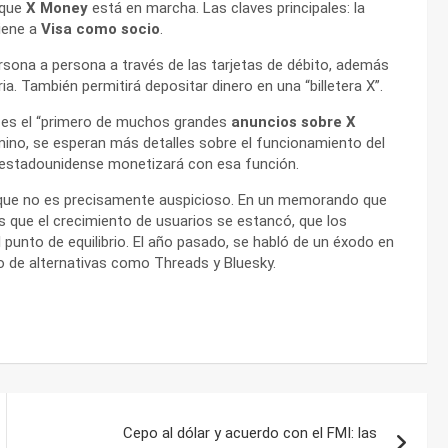
 que
X Money
está en marcha. Las claves principales: la
tiene a
Visa como socio
.
rsona a persona a través de las tarjetas de débito, además
a. También permitirá depositar dinero en una “billetera X”.
a es el “primero de muchos grandes
anuncios sobre X
amino, se esperan más detalles sobre el funcionamiento del
 estadounidense monetizará con esa función.
te que no es precisamente auspicioso. En un memorando que
 que el crecimiento de usuarios se estancó, que los
punto de equilibrio. El año pasado, se habló de un éxodo en
o de alternativas como Threads y Bluesky.
Cepo al dólar y acuerdo con el FMI: las