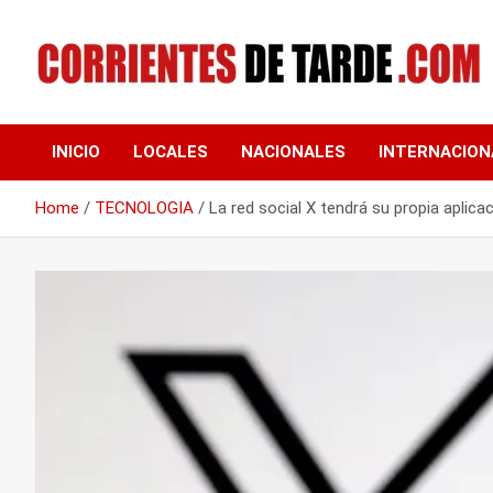
Skip
to
content
Tu portal de noticias
CORRIENTES DE
INICIO
LOCALES
NACIONALES
INTERNACION
TARDE
Home
TECNOLOGIA
La red social X tendrá su propia aplic