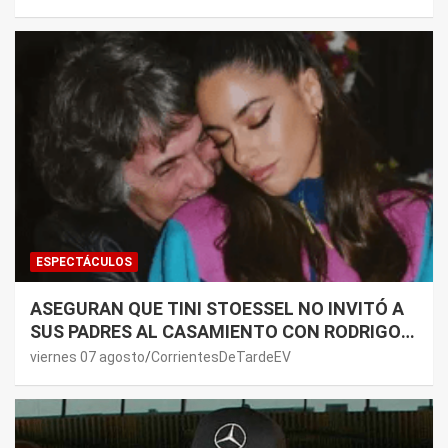
ESPECTÁCULOS
ASEGURAN QUE TINI STOESSEL NO INVITÓ A
SUS PADRES AL CASAMIENTO CON RODRIGO
DE PAUL: LOS MOTIVOS
viernes 07 agosto
CorrientesDeTardeEV