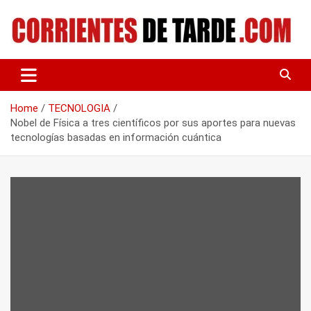
Skip
to
content
Tu portal de noticias
CORRIENTES DE TARDE
Home
TECNOLOGIA
Nobel de Física a tres científicos por sus aportes para nuevas
tecnologías basadas en información cuántica