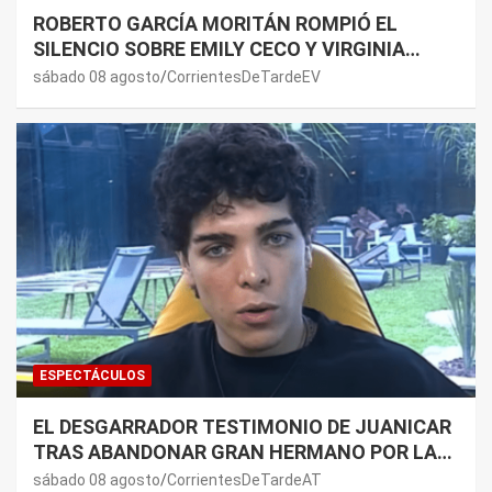
ROBERTO GARCÍA MORITÁN ROMPIÓ EL
SILENCIO SOBRE EMILY CECO Y VIRGINIA
GALLARDO: “DEDÍQUENSE A SUS VIDAS”
sábado 08 agosto
CorrientesDeTardeEV
ESPECTÁCULOS
EL DESGARRADOR TESTIMONIO DE JUANICAR
TRAS ABANDONAR GRAN HERMANO POR LA
SALUD DE SU MAMÁ.
sábado 08 agosto
CorrientesDeTardeAT