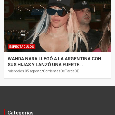
ESPECTÁCULOS
WANDA NARA LLEGÓ A LA ARGENTINA CON
SUS HIJAS Y LANZÓ UNA FUERTE
PREMONICIÓN SOBRE MAURO ICARDI
miércoles 05 agosto
CorrientesDeTardeDE
Categorías