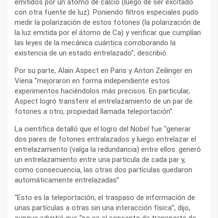
emitidos por un átomo de calcio (luego de ser excitado
con otra fuente de luz). Poniendo filtros especiales pudo
medir la polarización de estos fotones (la polarización de
la luz emitida por el átomo de Ca) y verificar que cumplían
las leyes de la mecánica cuántica corroborando la
existencia de un estado entrelazado”, describió.
Por su parte, Alain Aspect en Paris y Anton Zeilinger en
Viena “mejoraron en forma independiente estos
experimentos haciéndolos más precisos. En particular,
Aspect logró transferir el entrelazamiento de un par de
fotones a otro, propiedad llamada teleportación”.
La científica detalló que el logro del Nobel fue “generar
dos pares de fotones entralazados y luego entrelazar el
entrelazamiento (valga la redundancia) entre ellos: generó
un entrelazamiento entre una partícula de cada par y,
como consecuencia, las otras dos partículas quedaron
automáticamente entrelazadas”.
“Esto es la teleportación, el traspaso de información de
unas partículas a otras sin una interacción física”, dijo,
aunque advirtió que “no es el concepto de transporte de