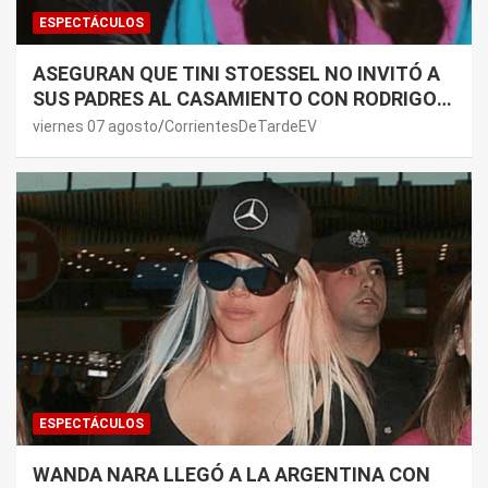
ESPECTÁCULOS
ASEGURAN QUE TINI STOESSEL NO INVITÓ A
SUS PADRES AL CASAMIENTO CON RODRIGO
DE PAUL: LOS MOTIVOS
viernes 07 agosto
CorrientesDeTardeEV
ESPECTÁCULOS
WANDA NARA LLEGÓ A LA ARGENTINA CON