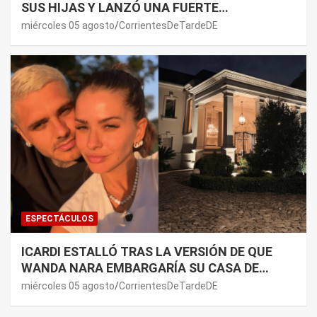
SUS HIJAS Y LANZÓ UNA FUERTE
PREMONICIÓN SOBRE MAURO ICARDI
miércoles 05 agosto
CorrientesDeTardeDE
ESPECTÁCULOS
ICARDI ESTALLÓ TRAS LA VERSIÓN DE QUE
WANDA NARA EMBARGARÍA SU CASA DE
NORDELTA: “NECESITAN RASCAR DE ALGÚN
miércoles 05 agosto
CorrientesDeTardeDE
LADO”