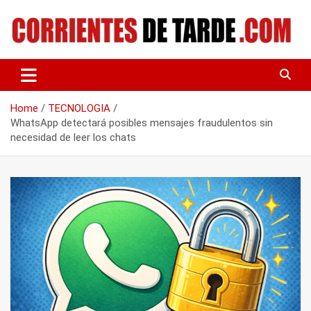
Skip
to
content
Tu portal de noticias
CORRIENTES DE TARDE
Home
TECNOLOGIA
WhatsApp detectará posibles mensajes fraudulentos sin
necesidad de leer los chats