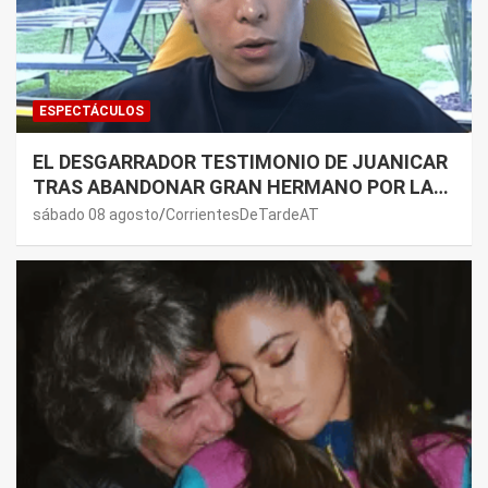
ESPECTÁCULOS
EL DESGARRADOR TESTIMONIO DE JUANICAR
TRAS ABANDONAR GRAN HERMANO POR LA
SALUD DE SU MAMÁ.
sábado 08 agosto
CorrientesDeTardeAT