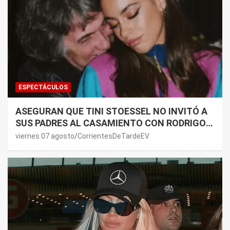
ESPECTÁCULOS
ASEGURAN QUE TINI STOESSEL NO INVITÓ A
SUS PADRES AL CASAMIENTO CON RODRIGO
DE PAUL: LOS MOTIVOS
viernes 07 agosto
CorrientesDeTardeEV