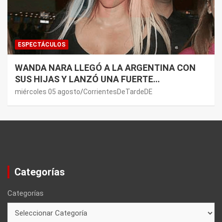
ESPECTÁCULOS
WANDA NARA LLEGÓ A LA ARGENTINA CON
SUS HIJAS Y LANZÓ UNA FUERTE
PREMONICIÓN SOBRE MAURO ICARDI
miércoles 05 agosto
CorrientesDeTardeDE
Categorías
Categorías