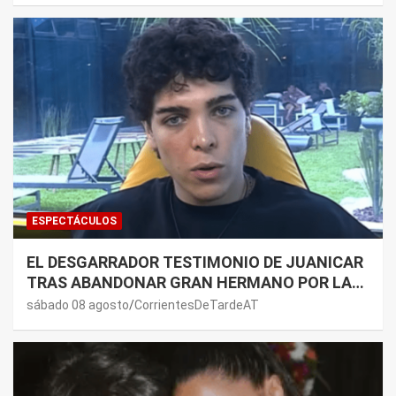
ESPECTÁCULOS
EL DESGARRADOR TESTIMONIO DE JUANICAR
TRAS ABANDONAR GRAN HERMANO POR LA
SALUD DE SU MAMÁ.
sábado 08 agosto
CorrientesDeTardeAT