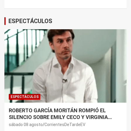
ESPECTÁCULOS
ESPECTÁCULOS
ROBERTO GARCÍA MORITÁN ROMPIÓ EL
SILENCIO SOBRE EMILY CECO Y VIRGINIA
GALLARDO: “DEDÍQUENSE A SUS VIDAS”
sábado 08 agosto
CorrientesDeTardeEV