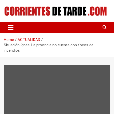
Skip
to
content
Tu portal de noticias
CORRIENTES DE TARDE
Home
ACTUALIDAD
Situación ígnea: La provincia no cuenta con focos de
incendios