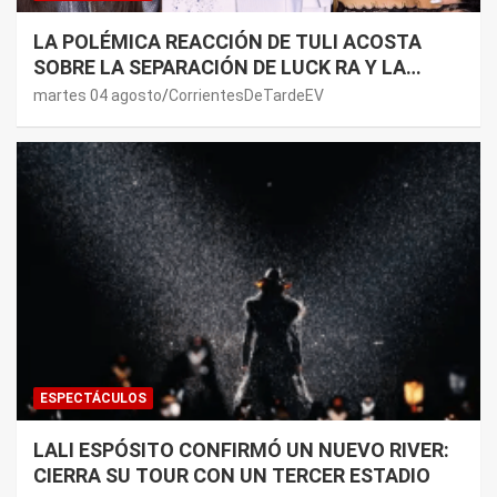
LA POLÉMICA REACCIÓN DE TULI ACOSTA
SOBRE LA SEPARACIÓN DE LUCK RA Y LA
JOAQUI: “¿MI VERDAD?”
martes 04 agosto
CorrientesDeTardeEV
ESPECTÁCULOS
LALI ESPÓSITO CONFIRMÓ UN NUEVO RIVER:
CIERRA SU TOUR CON UN TERCER ESTADIO