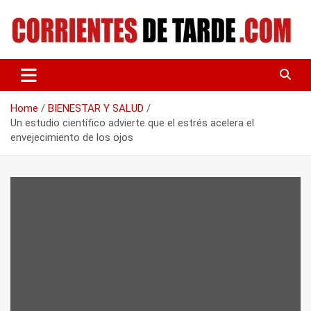
Skip
to
content
Tu portal de noticias
CORRIENTES DE TARDE
Home
BIENESTAR Y SALUD
Un estudio científico advierte que el estrés acelera el
envejecimiento de los ojos