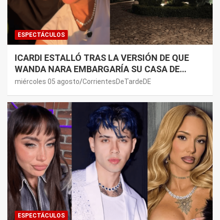
ESPECTÁCULOS
ICARDI ESTALLÓ TRAS LA VERSIÓN DE QUE
WANDA NARA EMBARGARÍA SU CASA DE
NORDELTA: “NECESITAN RASCAR DE ALGÚN
miércoles 05 agosto
CorrientesDeTardeDE
LADO”
ESPECTÁCULOS