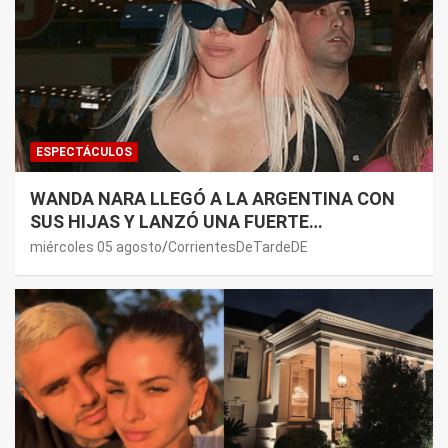
ESPECTÁCULOS
WANDA NARA LLEGÓ A LA ARGENTINA CON
SUS HIJAS Y LANZÓ UNA FUERTE
PREMONICIÓN SOBRE MAURO ICARDI
miércoles 05 agosto
CorrientesDeTardeDE