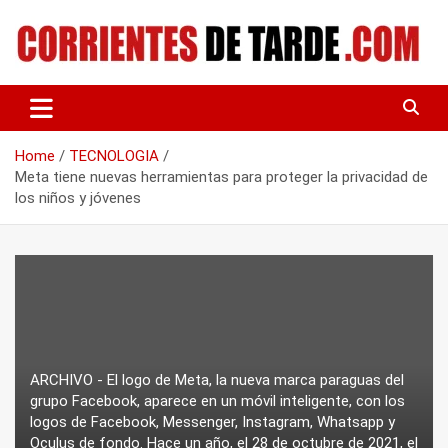
Skip
to
content
Tu portal de noticias
CORRIENTES DE TARDE
Home
TECNOLOGIA
Meta tiene nuevas herramientas para proteger la privacidad de
los niños y jóvenes
ARCHIVO - El logo de Meta, la nueva marca paraguas del
grupo Facebook, aparece en un móvil inteligente, con los
logos de Facebook, Messenger, Instagram, Whatsapp y
Oculus de fondo. Hace un año, el 28 de octubre de 2021, el