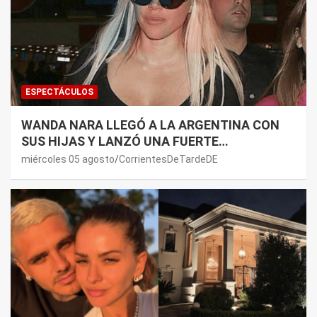
ESPECTÁCULOS
WANDA NARA LLEGÓ A LA ARGENTINA CON
SUS HIJAS Y LANZÓ UNA FUERTE
PREMONICIÓN SOBRE MAURO ICARDI
miércoles 05 agosto
CorrientesDeTardeDE