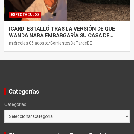
ESPECTÁCULOS
ICARDI ESTALLÓ TRAS LA VERSIÓN DE QUE
WANDA NARA EMBARGARÍA SU CASA DE
NORDELTA: “NECESITAN RASCAR DE ALGÚN
miércoles 05 agosto
CorrientesDeTardeDE
LADO”
Categorías
Categorías