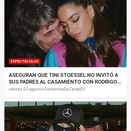
ESPECTÁCULOS
ASEGURAN QUE TINI STOESSEL NO INVITÓ A
SUS PADRES AL CASAMIENTO CON RODRIGO
DE PAUL: LOS MOTIVOS
viernes 07 agosto
CorrientesDeTardeEV