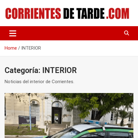
Skip
to
content
Tu portal de noticias
CORRIENTES DE TARDE
Home
INTERIOR
Categoría:
INTERIOR
Noticias del interior de Corrientes.