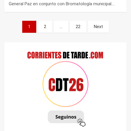
General Paz en conjunto con Bromatología municipal.…
Paginación
1
2
…
22
Next
de
entradas