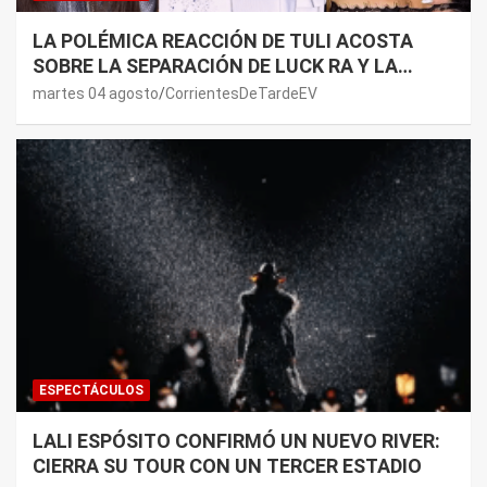
LA POLÉMICA REACCIÓN DE TULI ACOSTA
SOBRE LA SEPARACIÓN DE LUCK RA Y LA
JOAQUI: “¿MI VERDAD?”
martes 04 agosto
CorrientesDeTardeEV
ESPECTÁCULOS
LALI ESPÓSITO CONFIRMÓ UN NUEVO RIVER:
CIERRA SU TOUR CON UN TERCER ESTADIO