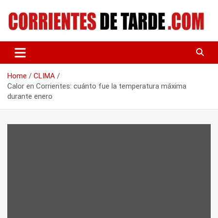
Skip
to
content
Tu portal de noticias
CORRIENTES DE TARDE
Home
CLIMA
Calor en Corrientes: cuánto fue la temperatura máxima
durante enero