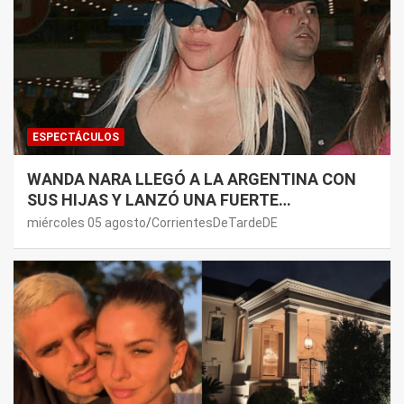
ESPECTÁCULOS
WANDA NARA LLEGÓ A LA ARGENTINA CON
SUS HIJAS Y LANZÓ UNA FUERTE
PREMONICIÓN SOBRE MAURO ICARDI
miércoles 05 agosto
CorrientesDeTardeDE