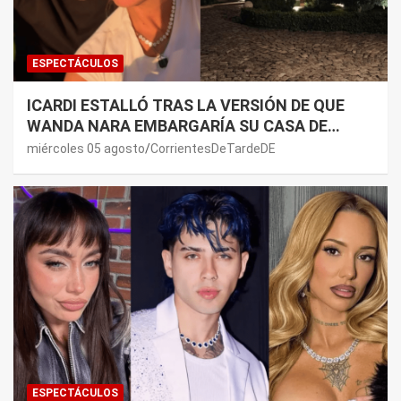
ESPECTÁCULOS
ICARDI ESTALLÓ TRAS LA VERSIÓN DE QUE
WANDA NARA EMBARGARÍA SU CASA DE
NORDELTA: “NECESITAN RASCAR DE ALGÚN
miércoles 05 agosto
CorrientesDeTardeDE
LADO”
ESPECTÁCULOS