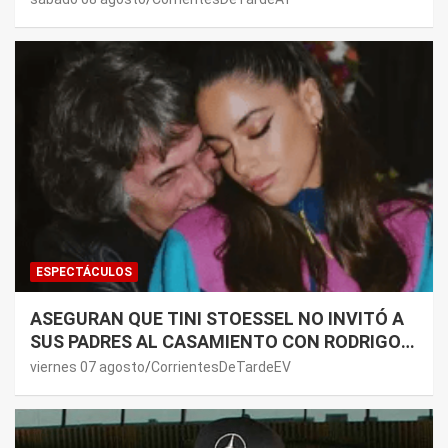
ESPECTÁCULOS
ASEGURAN QUE TINI STOESSEL NO INVITÓ A
SUS PADRES AL CASAMIENTO CON RODRIGO
DE PAUL: LOS MOTIVOS
viernes 07 agosto
CorrientesDeTardeEV