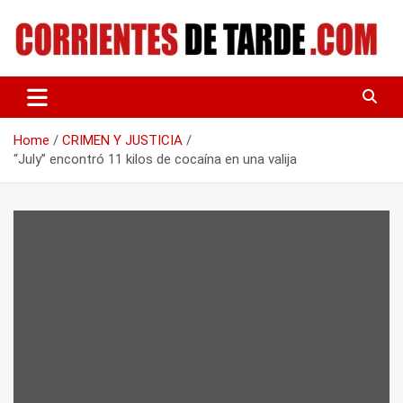
Skip
to
content
Tu portal de noticias
CORRIENTES DE TARDE
Home
CRIMEN Y JUSTICIA
“July” encontró 11 kilos de cocaína en una valija