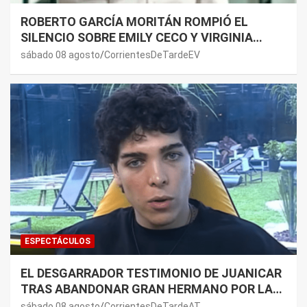
ROBERTO GARCÍA MORITÁN ROMPIÓ EL
SILENCIO SOBRE EMILY CECO Y VIRGINIA
GALLARDO: “DEDÍQUENSE A SUS VIDAS”
sábado 08 agosto
CorrientesDeTardeEV
ESPECTÁCULOS
EL DESGARRADOR TESTIMONIO DE JUANICAR
TRAS ABANDONAR GRAN HERMANO POR LA
SALUD DE SU MAMÁ.
sábado 08 agosto
CorrientesDeTardeAT