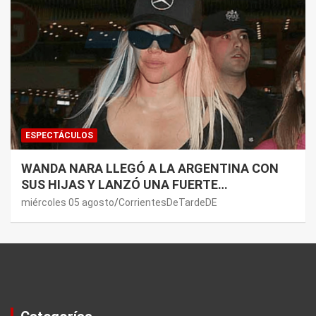
ESPECTÁCULOS
WANDA NARA LLEGÓ A LA ARGENTINA CON
SUS HIJAS Y LANZÓ UNA FUERTE
PREMONICIÓN SOBRE MAURO ICARDI
miércoles 05 agosto
CorrientesDeTardeDE