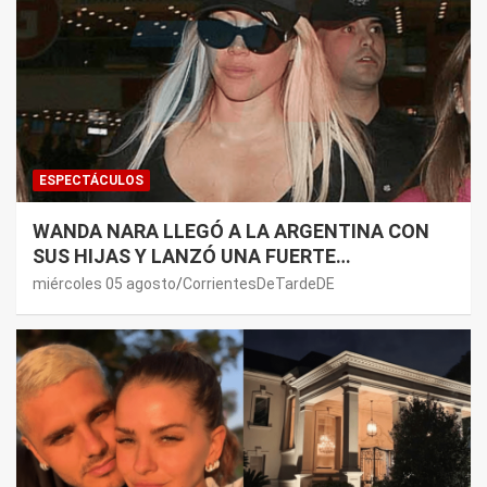
ESPECTÁCULOS
WANDA NARA LLEGÓ A LA ARGENTINA CON
SUS HIJAS Y LANZÓ UNA FUERTE
PREMONICIÓN SOBRE MAURO ICARDI
miércoles 05 agosto
CorrientesDeTardeDE