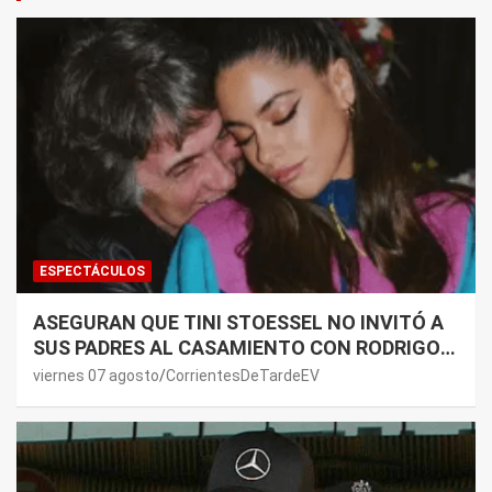
ESPECTÁCULOS
ASEGURAN QUE TINI STOESSEL NO INVITÓ A
SUS PADRES AL CASAMIENTO CON RODRIGO
DE PAUL: LOS MOTIVOS
viernes 07 agosto
CorrientesDeTardeEV