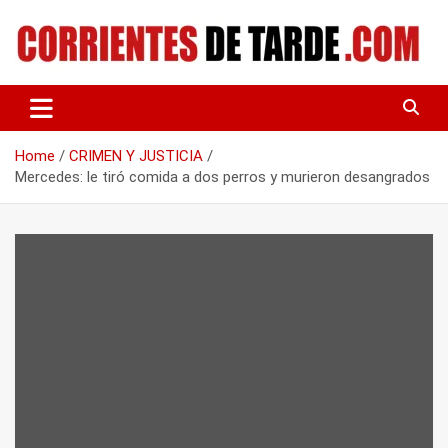
Skip
to
content
Tu portal de noticias
CORRIENTES DE TARDE
Home
CRIMEN Y JUSTICIA
Mercedes: le tiró comida a dos perros y murieron desangrados