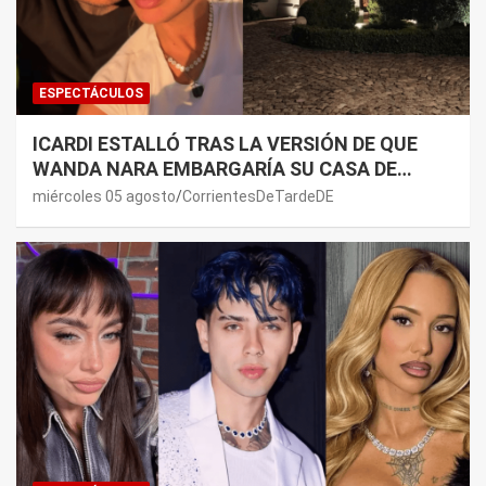
ESPECTÁCULOS
ICARDI ESTALLÓ TRAS LA VERSIÓN DE QUE
WANDA NARA EMBARGARÍA SU CASA DE
NORDELTA: “NECESITAN RASCAR DE ALGÚN
miércoles 05 agosto
CorrientesDeTardeDE
LADO”