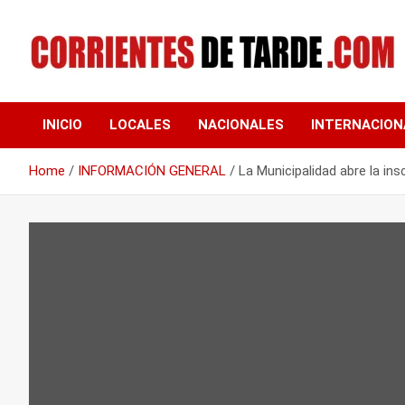
Skip
to
content
Tu portal de noticias
CORRIENTES DE
INICIO
LOCALES
NACIONALES
INTERNACION
TARDE
Home
INFORMACIÓN GENERAL
La Municipalidad abre la in