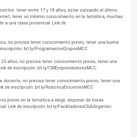
entes: tener entre 17 y 18 años, estar cursando el último
ternet, tener un mínimo conocimiento en la temática, muchas
ir a una clase presencial. Link de
ños, no precisa tener conocimiento previo, tener una buena
de inscripción: bit.ly/ProgramacionGruposMCC
5 años, no precisa tener conocimiento previo, tener una
. Link de inscripción: bit.ly/CMEmprendedoresMCC
de docente, no precisa tener conocimiento previo, tener una
Link de inscripción: bit.ly/RoboticaDocentesMCC
nto previo en la temática a elegir, disponer de horas
al. Link de inscripción: bit.ly/FacilitadoresClubArgentec