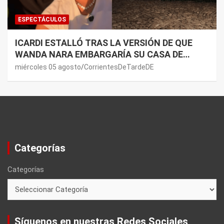
ESPECTÁCULOS
ICARDI ESTALLÓ TRAS LA VERSIÓN DE QUE
WANDA NARA EMBARGARÍA SU CASA DE
NORDELTA: “NECESITAN RASCAR DE ALGÚN
miércoles 05 agosto
CorrientesDeTardeDE
LADO”
Categorías
Categorías
Síguenos en nuestras Redes Sociales