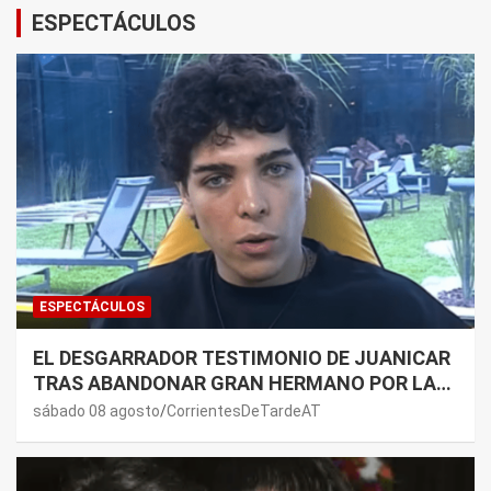
ESPECTÁCULOS
ESPECTÁCULOS
EL DESGARRADOR TESTIMONIO DE JUANICAR
TRAS ABANDONAR GRAN HERMANO POR LA
SALUD DE SU MAMÁ.
sábado 08 agosto
CorrientesDeTardeAT