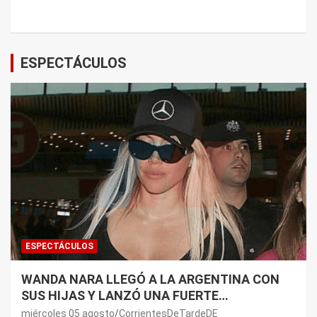
ESPECTÁCULOS
ESPECTÁCULOS
WANDA NARA LLEGÓ A LA ARGENTINA CON
SUS HIJAS Y LANZÓ UNA FUERTE
PREMONICIÓN SOBRE MAURO ICARDI
miércoles 05 agosto
CorrientesDeTardeDE