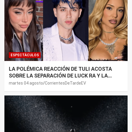
ESPECTÁCULOS
LA POLÉMICA REACCIÓN DE TULI ACOSTA
SOBRE LA SEPARACIÓN DE LUCK RA Y LA
JOAQUI: “¿MI VERDAD?”
martes 04 agosto
CorrientesDeTardeEV