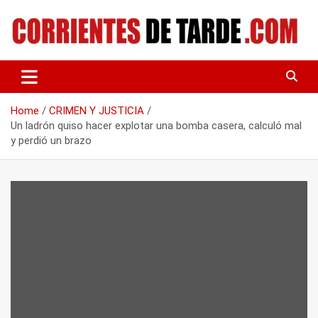
Skip
to
content
Tu portal de noticias
CORRIENTES DE TARDE
Home
CRIMEN Y JUSTICIA
Un ladrón quiso hacer explotar una bomba casera, calculó mal
y perdió un brazo