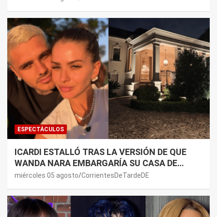
ESPECTÁCULOS
ICARDI ESTALLÓ TRAS LA VERSIÓN DE QUE
WANDA NARA EMBARGARÍA SU CASA DE
NORDELTA: “NECESITAN RASCAR DE ALGÚN
miércoles 05 agosto
CorrientesDeTardeDE
LADO”