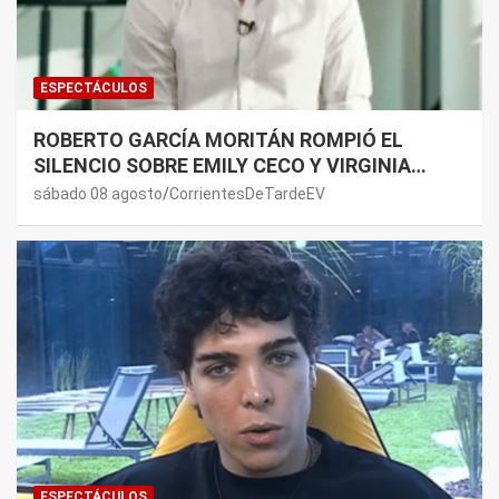
ESPECTÁCULOS
ROBERTO GARCÍA MORITÁN ROMPIÓ EL
SILENCIO SOBRE EMILY CECO Y VIRGINIA
GALLARDO: “DEDÍQUENSE A SUS VIDAS”
sábado 08 agosto
CorrientesDeTardeEV
ESPECTÁCULOS