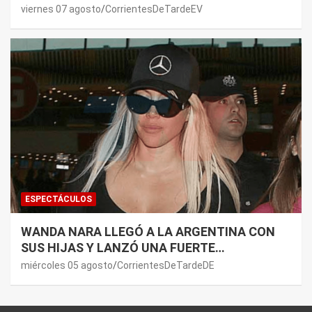
DE PAUL: LOS MOTIVOS
viernes 07 agosto
CorrientesDeTardeEV
ESPECTÁCULOS
WANDA NARA LLEGÓ A LA ARGENTINA CON
SUS HIJAS Y LANZÓ UNA FUERTE
PREMONICIÓN SOBRE MAURO ICARDI
miércoles 05 agosto
CorrientesDeTardeDE