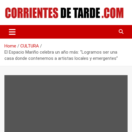
Skip
to
content
Tu portal de noticias
CORRIENTES DE TARDE
Home
CULTURA
El Espacio Mariño celebra un año más: “Logramos ser una
casa donde contenemos a artistas locales y emergentes”