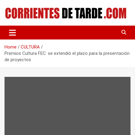
Skip
to
content
Tu portal de noticias
CORRIENTES DE TARDE
Home
CULTURA
Premios Cultura FEC: se extendió el plazo para la presentación
de proyectos