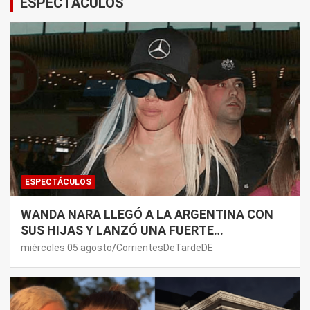
ESPECTÁCULOS
ESPECTÁCULOS
WANDA NARA LLEGÓ A LA ARGENTINA CON
SUS HIJAS Y LANZÓ UNA FUERTE
PREMONICIÓN SOBRE MAURO ICARDI
miércoles 05 agosto
CorrientesDeTardeDE