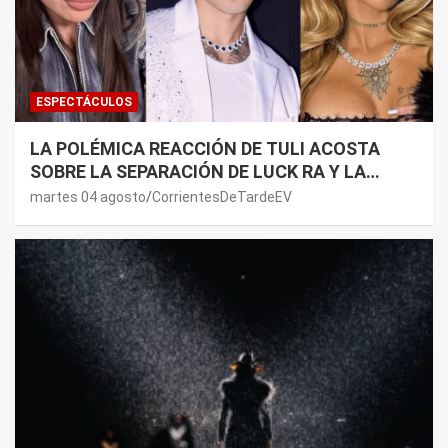
ESPECTÁCULOS
LA POLÉMICA REACCIÓN DE TULI ACOSTA
SOBRE LA SEPARACIÓN DE LUCK RA Y LA
JOAQUI: “¿MI VERDAD?”
martes 04 agosto
CorrientesDeTardeEV