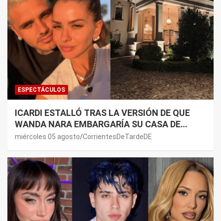
ESPECTÁCULOS
ICARDI ESTALLÓ TRAS LA VERSIÓN DE QUE
WANDA NARA EMBARGARÍA SU CASA DE
NORDELTA: “NECESITAN RASCAR DE ALGÚN
miércoles 05 agosto
CorrientesDeTardeDE
LADO”