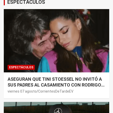
ESPECTÁCULOS
ESPECTÁCULOS
ASEGURAN QUE TINI STOESSEL NO INVITÓ A
SUS PADRES AL CASAMIENTO CON RODRIGO
DE PAUL: LOS MOTIVOS
viernes 07 agosto
CorrientesDeTardeEV