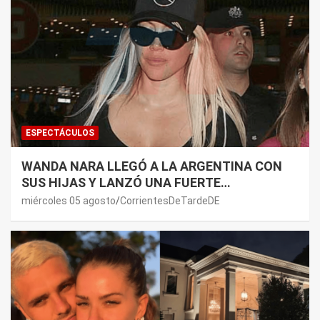
ESPECTÁCULOS
WANDA NARA LLEGÓ A LA ARGENTINA CON
SUS HIJAS Y LANZÓ UNA FUERTE
PREMONICIÓN SOBRE MAURO ICARDI
miércoles 05 agosto
CorrientesDeTardeDE