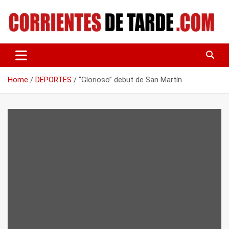
Skip
to
content
Tu portal de noticias
CORRIENTES DE TARDE
Home
DEPORTES
“Glorioso” debut de San Martín