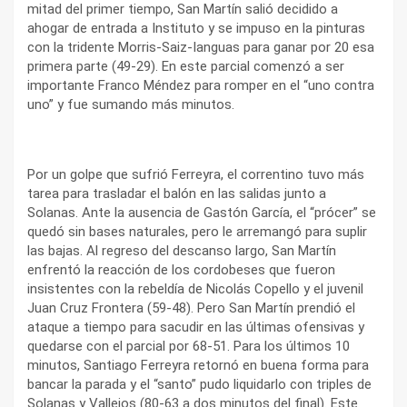
mitad del primer tiempo, San Martín salió decidido a
ahogar de entrada a Instituto y se impuso en la pinturas
con la tridente Morris-Saiz-Ianguas para ganar por 20 esa
primera parte (49-29). En este parcial comenzó a ser
importante Franco Méndez para romper en el “uno contra
uno” y fue sumando más minutos.
Por un golpe que sufrió Ferreyra, el correntino tuvo más
tarea para trasladar el balón en las salidas junto a
Solanas. Ante la ausencia de Gastón García, el “prócer” se
quedó sin bases naturales, pero le arremangó para suplir
las bajas. Al regreso del descanso largo, San Martín
enfrentó la reacción de los cordobeses que fueron
insistentes con la rebeldía de Nicolás Copello y el juvenil
Juan Cruz Frontera (59-48). Pero San Martín prendió el
ataque a tiempo para sacudir en las últimas ofensivas y
quedarse con el parcial por 68-51. Para los últimos 10
minutos, Santiago Ferreyra retornó en buena forma para
bancar la parada y el “santo” pudo liquidarlo con triples de
Solanas y Vallejos (80-63 a dos minutos del final). Este