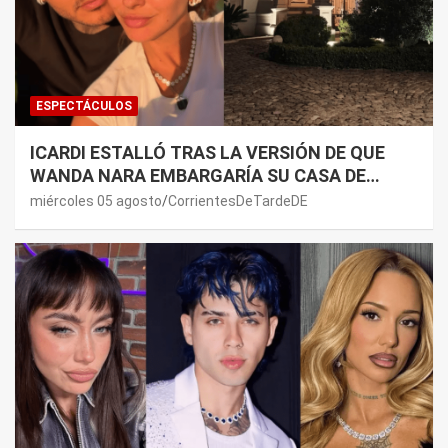
ESPECTÁCULOS
ICARDI ESTALLÓ TRAS LA VERSIÓN DE QUE
WANDA NARA EMBARGARÍA SU CASA DE
NORDELTA: “NECESITAN RASCAR DE ALGÚN
miércoles 05 agosto
CorrientesDeTardeDE
LADO”