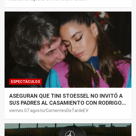
ESPECTÁCULOS
ASEGURAN QUE TINI STOESSEL NO INVITÓ A
SUS PADRES AL CASAMIENTO CON RODRIGO
DE PAUL: LOS MOTIVOS
viernes 07 agosto
CorrientesDeTardeEV