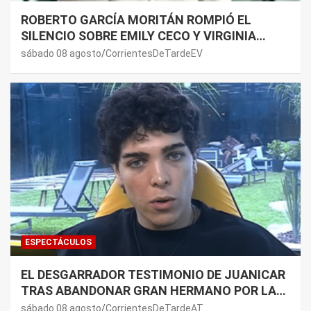
ROBERTO GARCÍA MORITÁN ROMPIÓ EL
SILENCIO SOBRE EMILY CECO Y VIRGINIA
GALLARDO: “DEDÍQUENSE A SUS VIDAS”
sábado 08 agosto
CorrientesDeTardeEV
ESPECTÁCULOS
EL DESGARRADOR TESTIMONIO DE JUANICAR
TRAS ABANDONAR GRAN HERMANO POR LA
SALUD DE SU MAMÁ.
sábado 08 agosto
CorrientesDeTardeAT