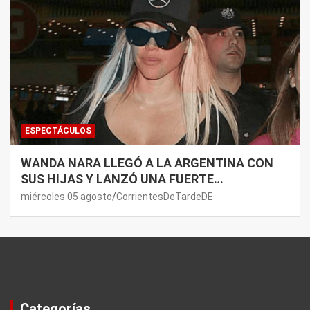
ESPECTÁCULOS
WANDA NARA LLEGÓ A LA ARGENTINA CON
SUS HIJAS Y LANZÓ UNA FUERTE
PREMONICIÓN SOBRE MAURO ICARDI
miércoles 05 agosto
CorrientesDeTardeDE
Categorías