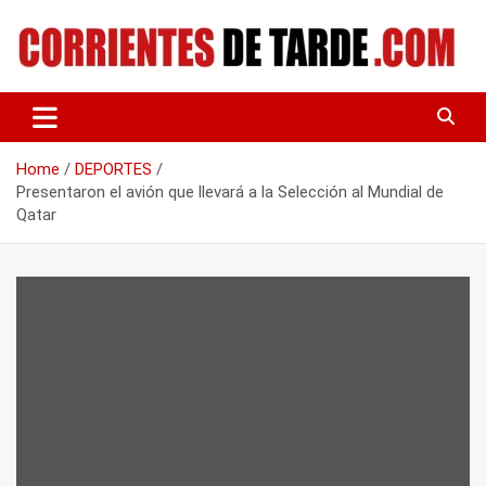
Skip
to
content
Tu portal de noticias
CORRIENTES DE TARDE
Home
DEPORTES
Presentaron el avión que llevará a la Selección al Mundial de
Qatar