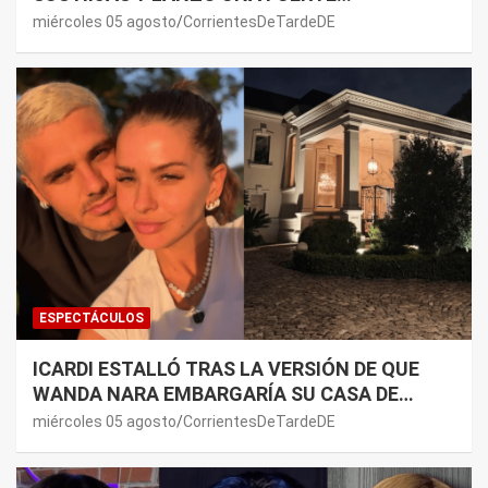
PREMONICIÓN SOBRE MAURO ICARDI
miércoles 05 agosto
CorrientesDeTardeDE
ESPECTÁCULOS
ICARDI ESTALLÓ TRAS LA VERSIÓN DE QUE
WANDA NARA EMBARGARÍA SU CASA DE
NORDELTA: “NECESITAN RASCAR DE ALGÚN
miércoles 05 agosto
CorrientesDeTardeDE
LADO”