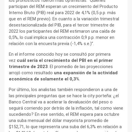
los pronósticos fueron más optimistas. “Quienes
participan del REM esperan un crecimiento del Producto
Interno Bruto (PIB) real para 2022 de 4,1% (0,5 p.p. más
que en el REM previo). En cuanto a la variación trimestral
desestacionalizada del PIB, para el tercer trimestre de
2022 los participantes del REM estimaron una caída de
0,5%, lo cual implica una contracción 0,9 p.p. menor en
relación con la encuesta previa (-1,4% s.e.)”.
En el informe conocido hoy se consultó por primera
vez
cuál sería el crecimiento del PBI en el primer
trimestre de 2023
. El promedio de las proyecciones
arrojó como resultado
una expansión de la actividad
económica de solamente el 0,3%
.
Por último, los analistas también respondieron a una de
las principales preguntas que se hace la city porteña: ¿el
Banco Central va a acelerar la devaluación del peso o
seguirá corriendo por detrás de la inflación, tal como viene
sucediendo? En ese sentido, el REM espera para octubre
una suba mensual del dólar mayorista promedio de
$152,71, lo que representa una suba del 6,3% en relación a