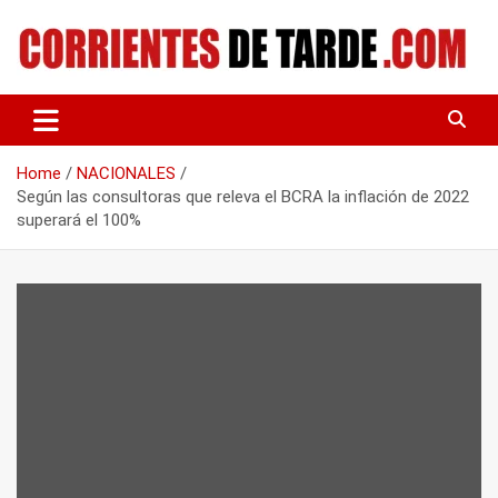
Skip
to
content
Tu portal de noticias
CORRIENTES DE TARDE
Home
NACIONALES
Según las consultoras que releva el BCRA la inflación de 2022
superará el 100%