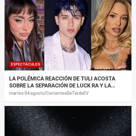
ESPECTÁCULOS
LA POLÉMICA REACCIÓN DE TULI ACOSTA
SOBRE LA SEPARACIÓN DE LUCK RA Y LA
JOAQUI: “¿MI VERDAD?”
martes 04 agosto
CorrientesDeTardeEV