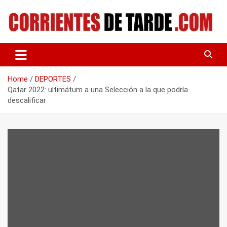
Skip
to
content
Tu portal de noticias
CORRIENTES DE TARDE
Home
DEPORTES
Qatar 2022: ultimátum a una Selección a la que podría
descalificar