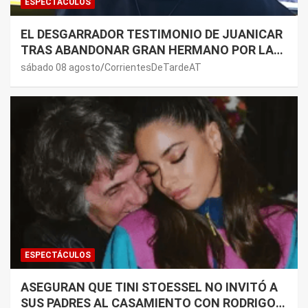
ESPECTÁCULOS
EL DESGARRADOR TESTIMONIO DE JUANICAR
TRAS ABANDONAR GRAN HERMANO POR LA
SALUD DE SU MAMÁ.
sábado 08 agosto
CorrientesDeTardeAT
ESPECTÁCULOS
ASEGURAN QUE TINI STOESSEL NO INVITÓ A
SUS PADRES AL CASAMIENTO CON RODRIGO