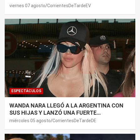
DE PAUL: LOS MOTIVOS
viernes 07 agosto
CorrientesDeTardeEV
ESPECTÁCULOS
WANDA NARA LLEGÓ A LA ARGENTINA CON
SUS HIJAS Y LANZÓ UNA FUERTE
PREMONICIÓN SOBRE MAURO ICARDI
miércoles 05 agosto
CorrientesDeTardeDE