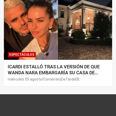
ESPECTÁCULOS
ICARDI ESTALLÓ TRAS LA VERSIÓN DE QUE
WANDA NARA EMBARGARÍA SU CASA DE
NORDELTA: “NECESITAN RASCAR DE ALGÚN
miércoles 05 agosto
CorrientesDeTardeDE
LADO”