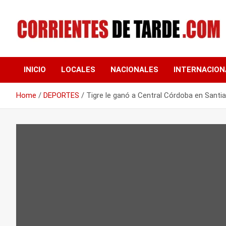
Skip
to
content
Tu portal de noticias
CORRIENTES DE
INICIO
LOCALES
NACIONALES
INTERNACION
TARDE
Home
DEPORTES
Tigre le ganó a Central Córdoba en Santi