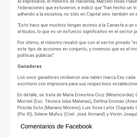
Al expresarse, el ministro de Hacienda, Marcelo Rivas Piase
federaciones que estuvieron, e indicó que “han hecho un t
adherido a la iniciativa, no sólo en Capital sino también en el
“Esto hace que muchos tengan acceso a la Canasta a un val
artículos, lo que es un esfuerzo significativo en el sector pr
Por último, el ministro resaltó que con el sector privado 
este tipo de acciones en conjunto, y creemos que es el mo
políticas públicas”.
Ganadores
Los once ganadores recibieron una tablet marca Exo cad
escritorio con impresora para sus respectivos establecimi
En detalle, se trata de María Ernestina Cruz (Misericordia
Montiel (Esc. Técnica Islas Malvinas), Delfina Encinas (Anex
Priscila Soto (Mariano Moreno), Luis Sosa Lator (Sagrado
(Pio XI), Selene Muñoz (Cnel. José Armand) y Verón Joaquí
Comentarios de Facebook