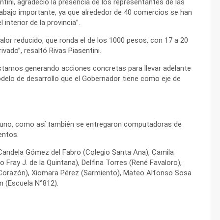
ntini, agradeció la presencia de los representantes de las
rabajo importante, ya que alrededor de 40 comercios se han
 interior de la provincia”.
or reducido, que ronda el de los 1000 pesos, con 17 a 20
ivado”, resaltó Rivas Piasentini.
“estamos generando acciones concretas para llevar adelante
delo de desarrollo que el Gobernador tiene como eje de
a uno, como así también se entregaron computadoras de
entos.
), Candela Gómez del Fabro (Colegio Santa Ana), Camila
o Fray J. de la Quintana), Delfina Torres (René Favaloro),
 Corazón), Xiomara Pérez (Sarmiento), Mateo Alfonso Sosa
n (Escuela N°812).