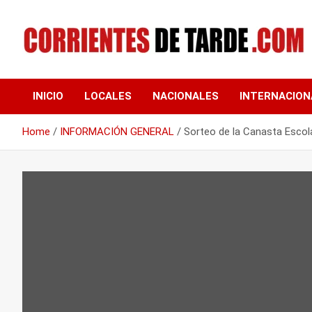
Skip
to
content
Tu portal de noticias
CORRIENTES DE
INICIO
LOCALES
NACIONALES
INTERNACION
TARDE
Home
INFORMACIÓN GENERAL
Sorteo de la Canasta Escola