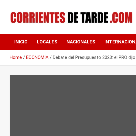
Skip
to
content
Tu portal de noticias
CORRIENTES DE
INICIO
LOCALES
NACIONALES
INTERNACION
TARDE
Home
ECONOMÍA
Debate del Presupuesto 2023: el PRO dijo