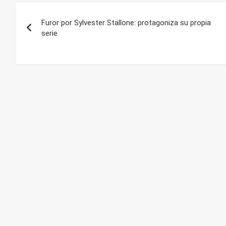
Navegación
Furor por Sylvester Stallone: protagoniza su propia
de
serie
entradas