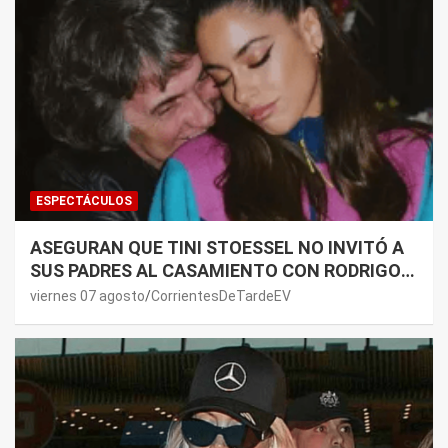
ESPECTÁCULOS
ASEGURAN QUE TINI STOESSEL NO INVITÓ A
SUS PADRES AL CASAMIENTO CON RODRIGO
DE PAUL: LOS MOTIVOS
viernes 07 agosto
CorrientesDeTardeEV