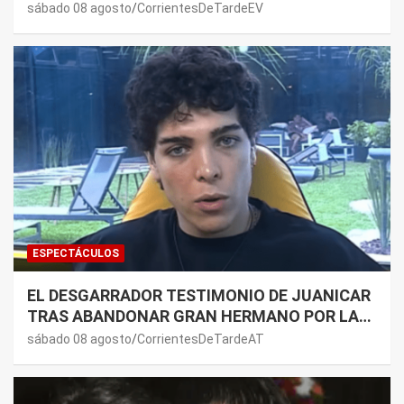
GALLARDO: “DEDÍQUENSE A SUS VIDAS”
sábado 08 agosto
CorrientesDeTardeEV
ESPECTÁCULOS
EL DESGARRADOR TESTIMONIO DE JUANICAR
TRAS ABANDONAR GRAN HERMANO POR LA
SALUD DE SU MAMÁ.
sábado 08 agosto
CorrientesDeTardeAT