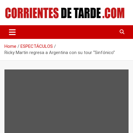
Skip
to
content
Tu portal de noticias
CORRIENTES DE TARDE
Home
ESPECTÁCULOS
Ricky Martin regresa a Argentina con su tour “Sinfónico”