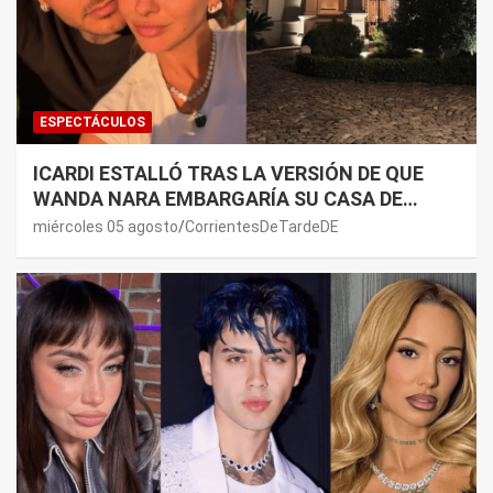
ESPECTÁCULOS
ICARDI ESTALLÓ TRAS LA VERSIÓN DE QUE
WANDA NARA EMBARGARÍA SU CASA DE
NORDELTA: “NECESITAN RASCAR DE ALGÚN
miércoles 05 agosto
CorrientesDeTardeDE
LADO”