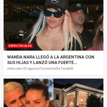
ESPECTÁCULOS
WANDA NARA LLEGÓ A LA ARGENTINA CON
SUS HIJAS Y LANZÓ UNA FUERTE
PREMONICIÓN SOBRE MAURO ICARDI
miércoles 05 agosto
CorrientesDeTardeDE