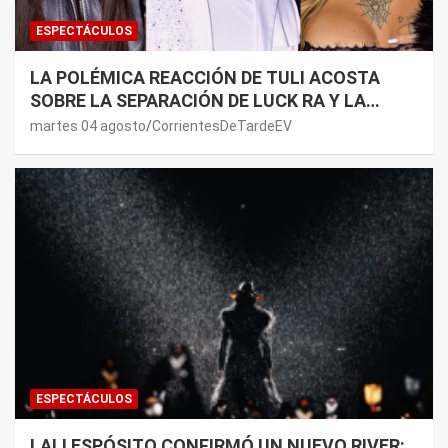
ESPECTÁCULOS
LA POLÉMICA REACCIÓN DE TULI ACOSTA
SOBRE LA SEPARACIÓN DE LUCK RA Y LA
JOAQUI: “¿MI VERDAD?”
martes 04 agosto
CorrientesDeTardeEV
ESPECTÁCULOS
LALI ESPÓSITO CONFIRMÓ UN NUEVO RIVER: