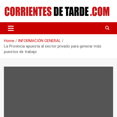
Skip
to
content
Tu portal de noticias
CORRIENTES DE TARDE
Home
INFORMACIÓN GENERAL
La Provincia apuesta al sector privado para generar más
puestos de trabajo