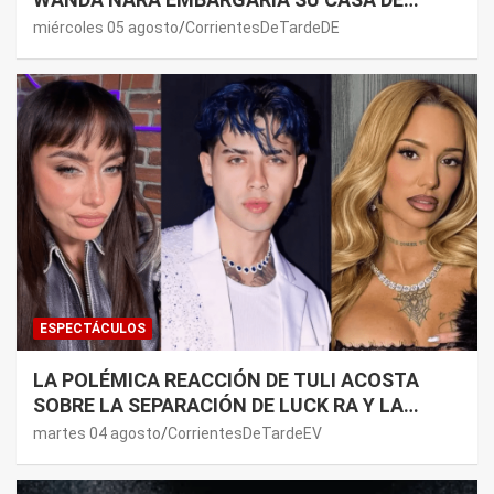
NORDELTA: “NECESITAN RASCAR DE ALGÚN
miércoles 05 agosto
CorrientesDeTardeDE
LADO”
ESPECTÁCULOS
LA POLÉMICA REACCIÓN DE TULI ACOSTA
SOBRE LA SEPARACIÓN DE LUCK RA Y LA
JOAQUI: “¿MI VERDAD?”
martes 04 agosto
CorrientesDeTardeEV