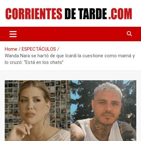
Skip
to
content
Tu portal de noticias
CORRIENTES DE TARDE
Home
ESPECTÁCULOS
Wanda Nara se hartó de que Icardi la cuestione como mamá y
lo cruzó: “Está en los chats”