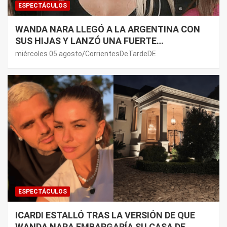
ESPECTÁCULOS
WANDA NARA LLEGÓ A LA ARGENTINA CON
SUS HIJAS Y LANZÓ UNA FUERTE
PREMONICIÓN SOBRE MAURO ICARDI
miércoles 05 agosto
CorrientesDeTardeDE
ESPECTÁCULOS
ICARDI ESTALLÓ TRAS LA VERSIÓN DE QUE
WANDA NARA EMBARGARÍA SU CASA DE