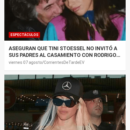
ESPECTÁCULOS
ASEGURAN QUE TINI STOESSEL NO INVITÓ A
SUS PADRES AL CASAMIENTO CON RODRIGO
DE PAUL: LOS MOTIVOS
viernes 07 agosto
CorrientesDeTardeEV