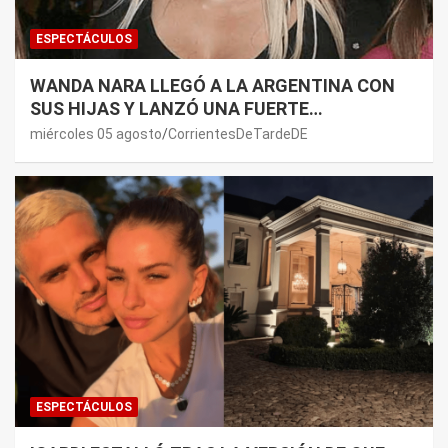
ESPECTÁCULOS
WANDA NARA LLEGÓ A LA ARGENTINA CON
SUS HIJAS Y LANZÓ UNA FUERTE
PREMONICIÓN SOBRE MAURO ICARDI
miércoles 05 agosto
CorrientesDeTardeDE
ESPECTÁCULOS