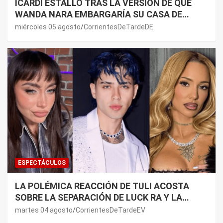
ICARDI ESTALLÓ TRAS LA VERSIÓN DE QUE
WANDA NARA EMBARGARÍA SU CASA DE
NORDELTA: “NECESITAN RASCAR DE ALGÚN
miércoles 05 agosto
CorrientesDeTardeDE
LADO”
ESPECTÁCULOS
LA POLÉMICA REACCIÓN DE TULI ACOSTA
SOBRE LA SEPARACIÓN DE LUCK RA Y LA
JOAQUI: “¿MI VERDAD?”
martes 04 agosto
CorrientesDeTardeEV