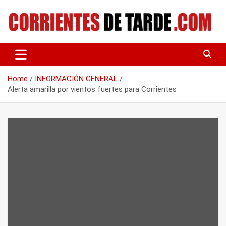
Skip
to
content
Tu portal de noticias
CORRIENTES DE TARDE
Home
INFORMACIÓN GENERAL
Alerta amarilla por vientos fuertes para Corrientes