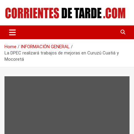
Skip
to
content
Tu portal de noticias
CORRIENTES DE TARDE
Home
INFORMACIÓN GENERAL
La DPEC realizará trabajos de mejoras en Curuzú Cuatiá y
Mocoretá