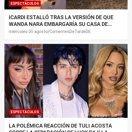
ESPECTÁCULOS
ICARDI ESTALLÓ TRAS LA VERSIÓN DE QUE
WANDA NARA EMBARGARÍA SU CASA DE
NORDELTA: “NECESITAN RASCAR DE ALGÚN
miércoles 05 agosto
CorrientesDeTardeDE
LADO”
ESPECTÁCULOS
LA POLÉMICA REACCIÓN DE TULI ACOSTA