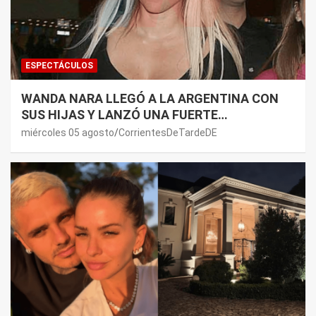
ESPECTÁCULOS
WANDA NARA LLEGÓ A LA ARGENTINA CON
SUS HIJAS Y LANZÓ UNA FUERTE
PREMONICIÓN SOBRE MAURO ICARDI
miércoles 05 agosto
CorrientesDeTardeDE