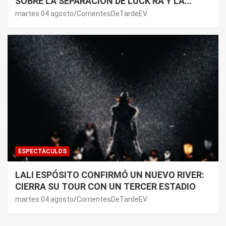
SOBRE LA SEPARACIÓN DE LUCK RA Y LA
JOAQUI: “¿MI VERDAD?”
martes 04 agosto
CorrientesDeTardeEV
ESPECTÁCULOS
LALI ESPÓSITO CONFIRMÓ UN NUEVO RIVER:
CIERRA SU TOUR CON UN TERCER ESTADIO
martes 04 agosto
CorrientesDeTardeEV