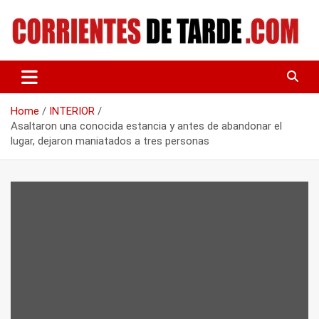
Skip
to
content
Tu portal de noticias
CORRIENTES DE TARDE
Home
INTERIOR
Asaltaron una conocida estancia y antes de abandonar el
lugar, dejaron maniatados a tres personas