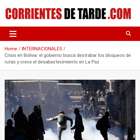
Skip
to
content
Tu portal de noticias
CORRIENTES DE TARDE
Home
INTERNACIONALES
Crisis en Bolivia: el gobierno busca destrabar los bloqueos de
rutas y crece el desabastecimiento en La Paz