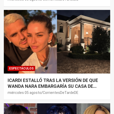
ESPECTÁCULOS
ICARDI ESTALLÓ TRAS LA VERSIÓN DE QUE
WANDA NARA EMBARGARÍA SU CASA DE
NORDELTA: “NECESITAN RASCAR DE ALGÚN
miércoles 05 agosto
CorrientesDeTardeDE
LADO”