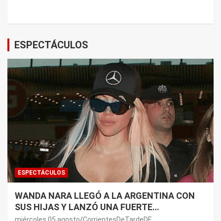
ESPECTÁCULOS
ESPECTÁCULOS
WANDA NARA LLEGÓ A LA ARGENTINA CON
SUS HIJAS Y LANZÓ UNA FUERTE
PREMONICIÓN SOBRE MAURO ICARDI
miércoles 05 agosto
CorrientesDeTardeDE