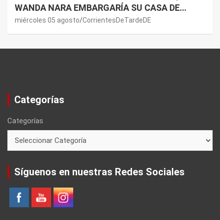
WANDA NARA EMBARGARÍA SU CASA DE
NORDELTA: “NECESITAN RASCAR DE ALGÚN
miércoles 05 agosto
CorrientesDeTardeDE
LADO”
Categorías
Categorías
Síguenos en nuestras Redes Sociales