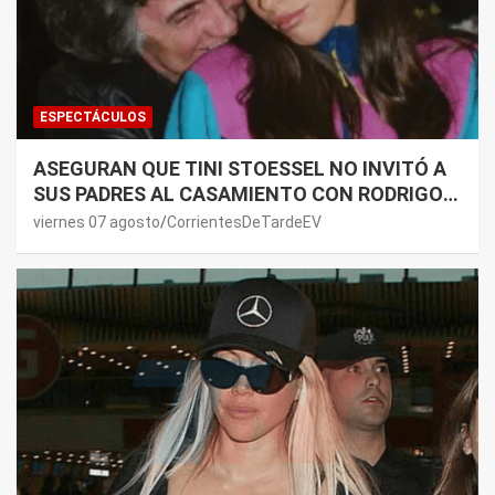
ESPECTÁCULOS
ASEGURAN QUE TINI STOESSEL NO INVITÓ A
SUS PADRES AL CASAMIENTO CON RODRIGO
DE PAUL: LOS MOTIVOS
viernes 07 agosto
CorrientesDeTardeEV