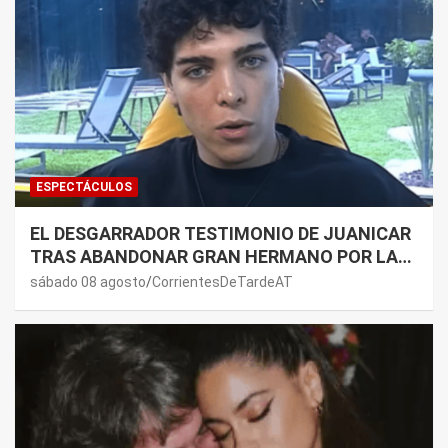
ESPECTÁCULOS
EL DESGARRADOR TESTIMONIO DE JUANICAR
TRAS ABANDONAR GRAN HERMANO POR LA
SALUD DE SU MAMÁ.
sábado 08 agosto
CorrientesDeTardeAT