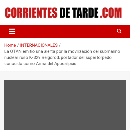
Skip
to
content
Tu portal de noticias
CORRIENTES DE TARDE
Home
INTERNACIONALES
La OTAN emitió una alerta por la movilización del submarino
nuclear ruso K-329 Belgorod, portador del súpertorpedo
conocido como Arma del Apocalipsis