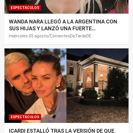
ESPECTÁCULOS
WANDA NARA LLEGÓ A LA ARGENTINA CON
SUS HIJAS Y LANZÓ UNA FUERTE
PREMONICIÓN SOBRE MAURO ICARDI
miércoles 05 agosto
CorrientesDeTardeDE
ESPECTÁCULOS
ICARDI ESTALLÓ TRAS LA VERSIÓN DE QUE