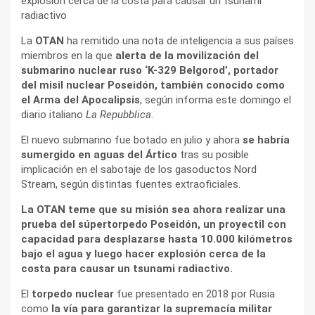
explosión cerca de la costa para causar un tsunami
radiactivo
La
OTAN
ha remitido una nota de inteligencia a sus países
miembros en la que
alerta de la movilización del
submarino nuclear ruso ‘K-329 Belgorod’, portador
del misil nuclear Poseidón, también conocido como
el Arma del Apocalipsis
, según informa este domingo el
diario italiano
La Repubblica
.
El nuevo submarino fue botado en julio y ahora
se habría
sumergido en aguas del Ártico
tras su posible
implicación en el sabotaje de los gasoductos Nord
Stream, según distintas fuentes extraoficiales.
La OTAN teme que su misión sea ahora realizar una
prueba del súpertorpedo Poseidón, un proyectil con
capacidad para desplazarse hasta 10.000 kilómetros
bajo el agua y luego hacer explosión cerca de la
costa para causar un tsunami radiactivo.
El
torpedo nuclear
fue presentado en 2018 por Rusia
como
la vía para garantizar la supremacía militar