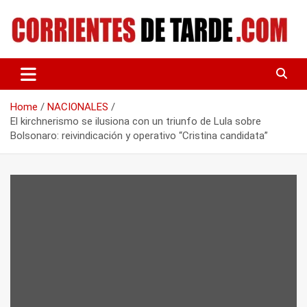
Skip
to
content
Tu portal de noticias
CORRIENTES DE TARDE
Home
NACIONALES
El kirchnerismo se ilusiona con un triunfo de Lula sobre
Bolsonaro: reivindicación y operativo “Cristina candidata”