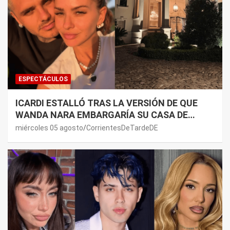
ESPECTÁCULOS
ICARDI ESTALLÓ TRAS LA VERSIÓN DE QUE
WANDA NARA EMBARGARÍA SU CASA DE
NORDELTA: “NECESITAN RASCAR DE ALGÚN
miércoles 05 agosto
CorrientesDeTardeDE
LADO”