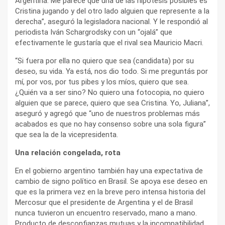
Argentina. Me parece que una de las hipótesis posibles es
Cristina jugando y del otro lado alguien que represente a la
derecha”, aseguró la legisladora nacional. Y le respondió al
periodista Iván Schargrodsky con un “ojalá” que
efectivamente le gustaría que el rival sea Mauricio Macri.
“Si fuera por ella no quiero que sea (candidata) por su
deseo, su vida. Ya está, nos dio todo. Si me preguntás por
mí, por vos, por tus pibes y los míos, quiero que sea.
¿Quién va a ser sino? No quiero una fotocopia, no quiero
alguien que se parece, quiero que sea Cristina. Yo, Juliana”,
aseguró y agregó que “uno de nuestros problemas más
acabados es que no hay consenso sobre una sola figura”
que sea la de la vicepresidenta.
Una relación congelada, rota
En el gobierno argentino también hay una expectativa de
cambio de signo político en Brasil. Se apoya ese deseo en
que es la primera vez en la breve pero intensa historia del
Mercosur que el presidente de Argentina y el de Brasil
nunca tuvieron un encuentro reservado, mano a mano.
Producto de desconfianzas mutuas y la incompatibilidad