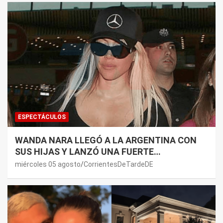
ESPECTÁCULOS
WANDA NARA LLEGÓ A LA ARGENTINA CON
SUS HIJAS Y LANZÓ UNA FUERTE
PREMONICIÓN SOBRE MAURO ICARDI
miércoles 05 agosto
CorrientesDeTardeDE