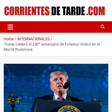
Skip
to
content
Tu portal de noticias
CORRIENTES DE TARDE
Home
INTERNACIONALES
Trump celebró el 250° aniversario de Estados Unidos en el
Monte Rushmore.