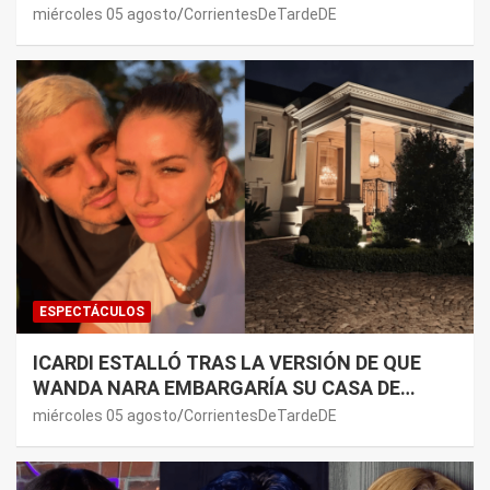
PREMONICIÓN SOBRE MAURO ICARDI
miércoles 05 agosto
CorrientesDeTardeDE
ESPECTÁCULOS
ICARDI ESTALLÓ TRAS LA VERSIÓN DE QUE
WANDA NARA EMBARGARÍA SU CASA DE
NORDELTA: “NECESITAN RASCAR DE ALGÚN
miércoles 05 agosto
CorrientesDeTardeDE
LADO”