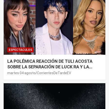
ESPECTÁCULOS
LA POLÉMICA REACCIÓN DE TULI ACOSTA
SOBRE LA SEPARACIÓN DE LUCK RA Y LA
JOAQUI: “¿MI VERDAD?”
martes 04 agosto
CorrientesDeTardeEV