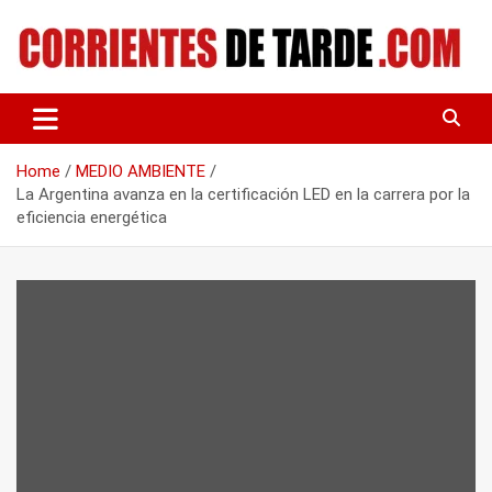
Skip
to
content
Tu portal de noticias
CORRIENTES DE TARDE
Home
MEDIO AMBIENTE
La Argentina avanza en la certificación LED en la carrera por la
eficiencia energética