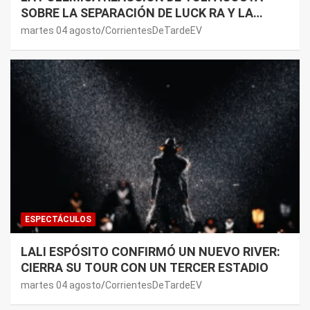
SOBRE LA SEPARACIÓN DE LUCK RA Y LA
JOAQUI: “¿MI VERDAD?”
martes 04 agosto
CorrientesDeTardeEV
ESPECTÁCULOS
LALI ESPÓSITO CONFIRMÓ UN NUEVO RIVER:
CIERRA SU TOUR CON UN TERCER ESTADIO
martes 04 agosto
CorrientesDeTardeEV