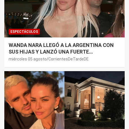
ESPECTÁCULOS
WANDA NARA LLEGÓ A LA ARGENTINA CON
SUS HIJAS Y LANZÓ UNA FUERTE
PREMONICIÓN SOBRE MAURO ICARDI
miércoles 05 agosto
CorrientesDeTardeDE