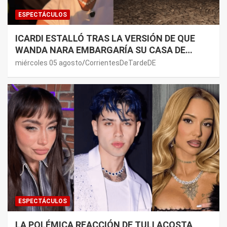
ESPECTÁCULOS
ICARDI ESTALLÓ TRAS LA VERSIÓN DE QUE
WANDA NARA EMBARGARÍA SU CASA DE
NORDELTA: “NECESITAN RASCAR DE ALGÚN
miércoles 05 agosto
CorrientesDeTardeDE
LADO”
ESPECTÁCULOS
LA POLÉMICA REACCIÓN DE TULI ACOSTA