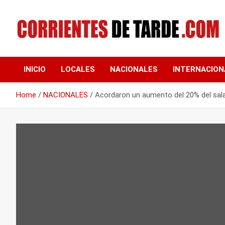
Skip
to
content
Tu portal de noticias
CORRIENTES DE
INICIO
LOCALES
NACIONALES
INTERNACION
TARDE
Home
NACIONALES
Acordaron un aumento del 20% del sal