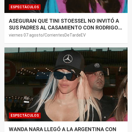
ESPECTÁCULOS
ASEGURAN QUE TINI STOESSEL NO INVITÓ A
SUS PADRES AL CASAMIENTO CON RODRIGO
DE PAUL: LOS MOTIVOS
viernes 07 agosto
CorrientesDeTardeEV
ESPECTÁCULOS
WANDA NARA LLEGÓ A LA ARGENTINA CON