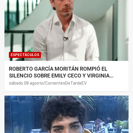
ESPECTÁCULOS
ROBERTO GARCÍA MORITÁN ROMPIÓ EL
SILENCIO SOBRE EMILY CECO Y VIRGINIA
GALLARDO: “DEDÍQUENSE A SUS VIDAS”
sábado 08 agosto
CorrientesDeTardeEV