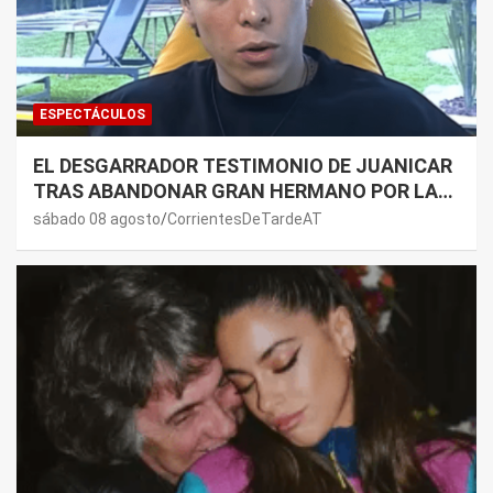
ESPECTÁCULOS
EL DESGARRADOR TESTIMONIO DE JUANICAR
TRAS ABANDONAR GRAN HERMANO POR LA
SALUD DE SU MAMÁ.
sábado 08 agosto
CorrientesDeTardeAT