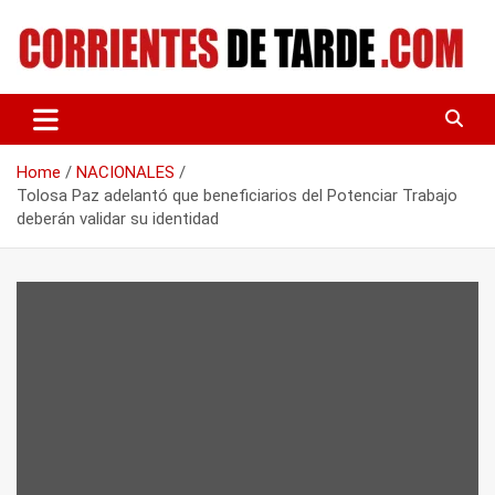
Skip
to
content
Tu portal de noticias
CORRIENTES DE TARDE
Home
NACIONALES
Tolosa Paz adelantó que beneficiarios del Potenciar Trabajo
deberán validar su identidad