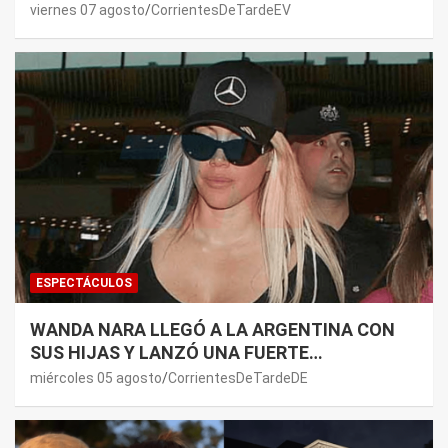
DE PAUL: LOS MOTIVOS
viernes 07 agosto
CorrientesDeTardeEV
ESPECTÁCULOS
WANDA NARA LLEGÓ A LA ARGENTINA CON
SUS HIJAS Y LANZÓ UNA FUERTE
PREMONICIÓN SOBRE MAURO ICARDI
miércoles 05 agosto
CorrientesDeTardeDE