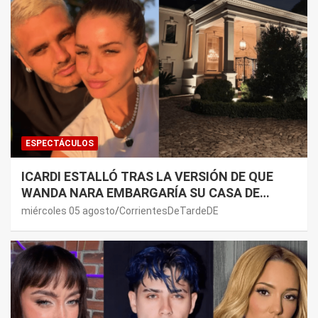
ESPECTÁCULOS
ICARDI ESTALLÓ TRAS LA VERSIÓN DE QUE
WANDA NARA EMBARGARÍA SU CASA DE
NORDELTA: “NECESITAN RASCAR DE ALGÚN
miércoles 05 agosto
CorrientesDeTardeDE
LADO”