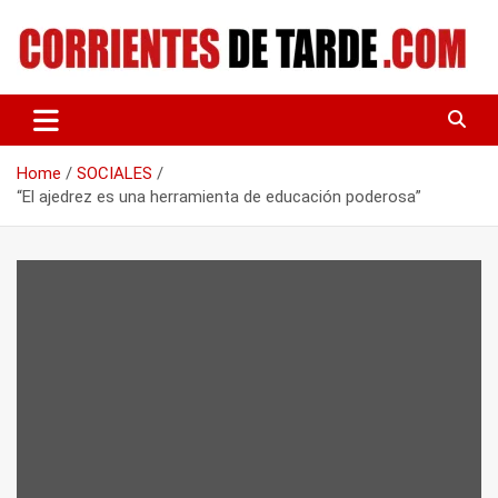
Skip
to
content
Tu portal de noticias
CORRIENTES DE TARDE
Home
SOCIALES
“El ajedrez es una herramienta de educación poderosa”