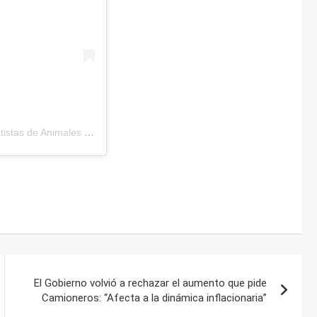
Una publicación compartida de Red de Voluntarios y Rescatistas de Animales (@redrescatistas.ctes)
El Gobierno volvió a rechazar el aumento que pide
Camioneros: “Afecta a la dinámica inflacionaria”