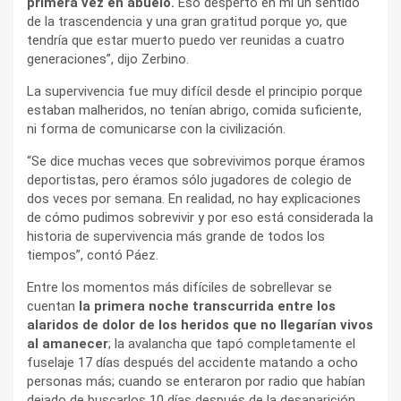
primera vez en abuelo.
Eso despertó en mí un sentido
de la trascendencia y una gran gratitud porque yo, que
tendría que estar muerto puedo ver reunidas a cuatro
generaciones”, dijo Zerbino.
La supervivencia fue muy difícil desde el principio porque
estaban malheridos, no tenían abrigo, comida suficiente,
ni forma de comunicarse con la civilización.
“Se dice muchas veces que sobrevivimos porque éramos
deportistas, pero éramos sólo jugadores de colegio de
dos veces por semana. En realidad, no hay explicaciones
de cómo pudimos sobrevivir y por eso está considerada la
historia de supervivencia más grande de todos los
tiempos”, contó Páez.
Entre los momentos más difíciles de sobrellevar se
cuentan
la primera noche transcurrida entre los
alaridos de dolor de los heridos que no llegarían vivos
al amanecer
; la avalancha que tapó completamente el
fuselaje 17 días después del accidente matando a ocho
personas más; cuando se enteraron por radio que habían
dejado de buscarlos 10 días después de la desaparición