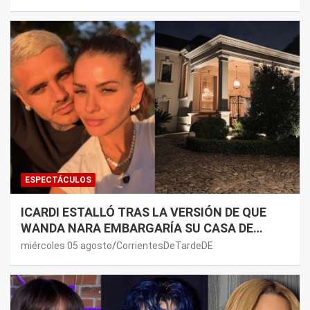
ESPECTÁCULOS
ICARDI ESTALLÓ TRAS LA VERSIÓN DE QUE
WANDA NARA EMBARGARÍA SU CASA DE
NORDELTA: “NECESITAN RASCAR DE ALGÚN
miércoles 05 agosto
CorrientesDeTardeDE
LADO”