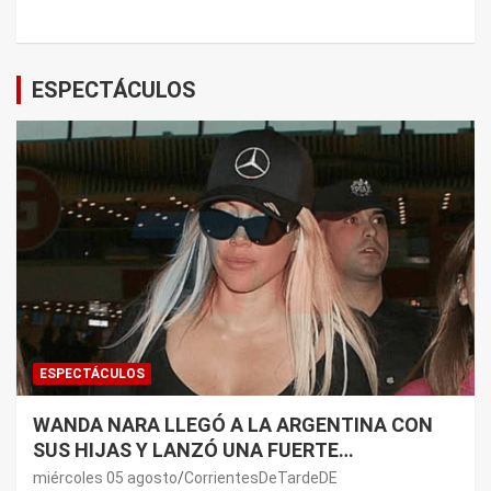
ESPECTÁCULOS
ESPECTÁCULOS
WANDA NARA LLEGÓ A LA ARGENTINA CON
SUS HIJAS Y LANZÓ UNA FUERTE
PREMONICIÓN SOBRE MAURO ICARDI
miércoles 05 agosto
CorrientesDeTardeDE