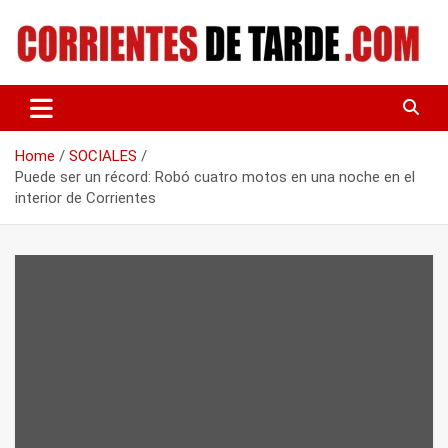
Skip
to
content
Tu portal de noticias
CORRIENTES DE TARDE
Home
SOCIALES
Puede ser un récord: Robó cuatro motos en una noche en el
interior de Corrientes