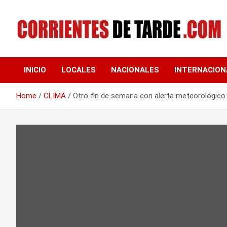
Skip
to
content
Tu portal de noticias
CORRIENTES DE
INICIO
LOCALES
NACIONALES
INTERNACION
TARDE
Home
CLIMA
Otro fin de semana con alerta meteorológico 