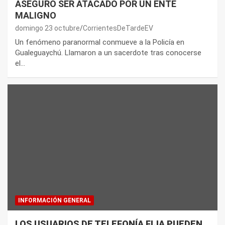
ASEGURÓ SER ATACADO POR UN ENTE
MALIGNO
domingo 23 octubre
CorrientesDeTardeEV
Un fenómeno paranormal conmueve a la Policía en
Gualeguaychú. Llamaron a un sacerdote tras conocerse
el…
INFORMACIÓN GENERAL
LOS USUARIOS DE TELEFONÍA FIJA PUEDEN