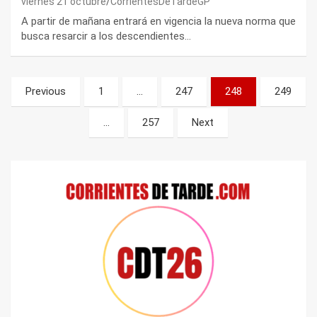
viernes 21 octubre
CorrientesDeTardeGP
A partir de mañana entrará en vigencia la nueva norma que
busca resarcir a los descendientes…
Paginación
Previous
1
…
247
248
249
de
…
257
Next
entradas