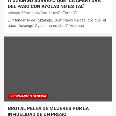
ITUZAINGÓ SUBRAYÓ QUE “LA APERTURA
DEL PASO CON AYOLAS NO ES TAL”
sábado 22 octubre
CorrientesDeTardeGP
El intendente de Ituzaingó, Juan Pablo Valdés, dijo que “el
paso Ituzaingó-Ayolas no se abrió”. Además…
INFORMACIÓN GENERAL
BRUTAL PELEA DE MUJERES POR LA
INFIDELIDAD DE UN PRESO